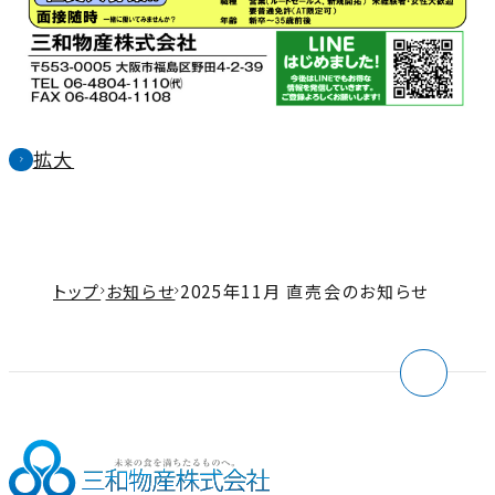
拡大
外
部
サ
イ
トップ
お知らせ
2025年11月 直売会のお知らせ
ト
を
別
ウ
イ
ン