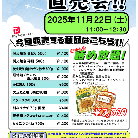
ト
を
別
ウ
イ
ン
ド
ウ
で
開
き
ま
す