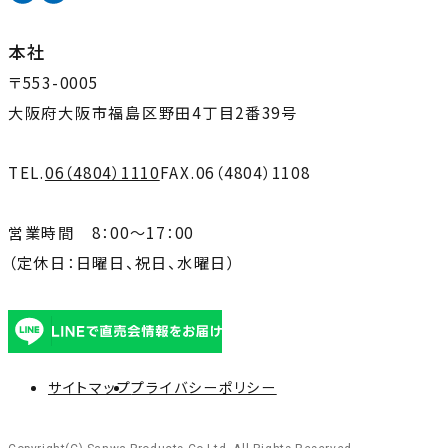
ド
ウ
本社
で
〒553-0005
開
大阪府大阪市福島区野田4丁目2番39号
き
ま
TEL.
06（4804）1110
FAX.
06（4804）1108
す
営業時間 8：00～17：00
（定休日：日曜日、祝日、水曜日）
外
部
サイトマップ
プライバシーポリシー
サ
イ